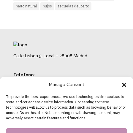
parto natural
pujos
secuelas del parto
Calle Lisboa 5, Local – 28008 Madrid
Teléfono:
722 18 70 38
Manage Consent
Email:
info@beatrizcosgrove.com
To provide the best experiences, we use technologies like cookies to
Horario con cita previa:
store and/or access device information. Consenting to these
technologies will allow us to process data such as browsing behavior or
Lunes a Jueves de 8:00 a 20:00
unique IDs on this site. Not consenting or withdrawing consent, may
Viernes de 8:00 a 14:00
adversely affect certain features and functions.