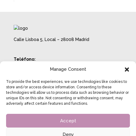
Calle Lisboa 5, Local – 28008 Madrid
Teléfono:
722 18 70 38
Manage Consent
Email:
info@beatrizcosgrove.com
To provide the best experiences, we use technologies like cookies to
Horario con cita previa:
store and/or access device information. Consenting to these
technologies will allow us to process data such as browsing behavior or
Lunes a Jueves de 8:00 a 20:00
unique IDs on this site. Not consenting or withdrawing consent, may
Viernes de 8:00 a 14:00
adversely affect certain features and functions.
Accept
Aviso Legal
Política de Privacidad
Deny
Política de Cookies