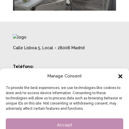
Calle Lisboa 5, Local – 28008 Madrid
Teléfono:
722 18 70 38
Manage Consent
Email:
info@beatrizcosgrove.com
To provide the best experiences, we use technologies like cookies to
Horario con cita previa:
store and/or access device information. Consenting to these
technologies will allow us to process data such as browsing behavior or
Lunes a Jueves de 8:00 a 20:00
unique IDs on this site. Not consenting or withdrawing consent, may
Viernes de 8:00 a 14:00
adversely affect certain features and functions.
Accept
Aviso Legal