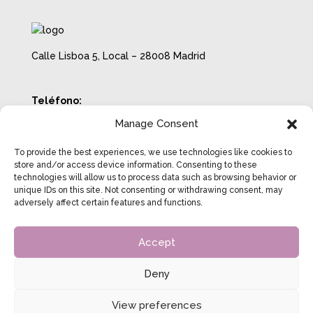
Calle Lisboa 5, Local – 28008 Madrid
Teléfono:
722 18 70 38
Manage Consent
Email:
info@beatrizcosgrove.com
To provide the best experiences, we use technologies like cookies to
Horario con cita previa:
store and/or access device information. Consenting to these
technologies will allow us to process data such as browsing behavior or
Lunes a Jueves de 8:00 a 20:00
unique IDs on this site. Not consenting or withdrawing consent, may
Viernes de 8:00 a 14:00
adversely affect certain features and functions.
Accept
Aviso Legal
Política de Privacidad
Deny
Política de Cookies
View preferences